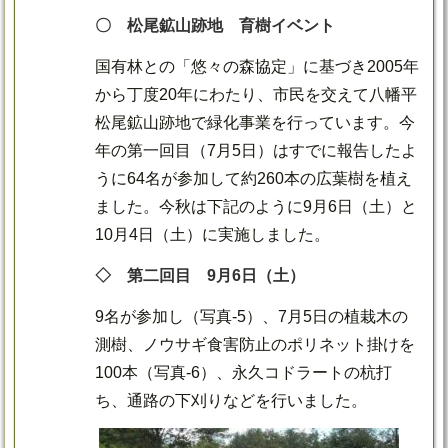
〇 松尾鉱山跡地 育樹イベント
国有林との「悠々の森協定」に基づき2005年
から丁度20年にわたり、市民を交えて八幡平
松尾鉱山跡地で緑化事業を行っています。今
年の第一回目（7月5日）はすでに報告したよ
うに64名が参加して約260本の広葉樹を植え
ました。今秋は下記のように9月6日（土）と
10月4日（土）に実施しました。
◇ 第二回目 9月6日（土）
9名が参加し（写真-5）、7月5日の植栽木の
測樹、ノウサギ食害防止のポリネット掛けを
100本（写真-6）、永久コドラートの杭打
ち、通路の下刈りなどを行いました。