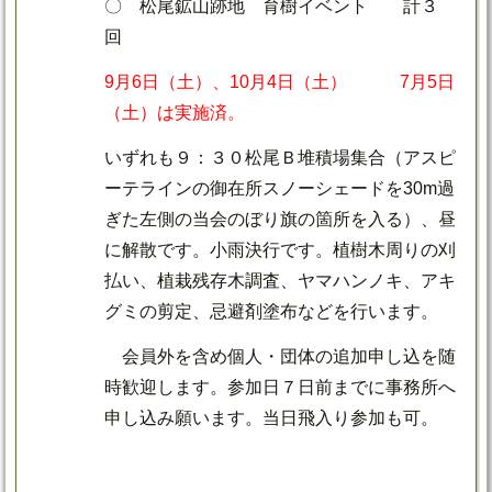
〇 松尾鉱山跡地 育樹イベント 計３
回
9月6日（土）、10月4日（土） 7月5日
（土）は実施済。
いずれも９：３０松尾Ｂ堆積場集合（アスピ
ーテラインの御在所スノーシェードを30m過
ぎた左側の当会のぼり旗の箇所を入る）、昼
に解散です。小雨決行です。植樹木周りの刈
払い、植栽残存木調査、ヤマハンノキ、アキ
グミの剪定、忌避剤塗布などを行います。
会員外を含め個人・団体の追加申し込を随
時歓迎します。参加日７日前までに事務所へ
申し込み願います。当日飛入り参加も可。