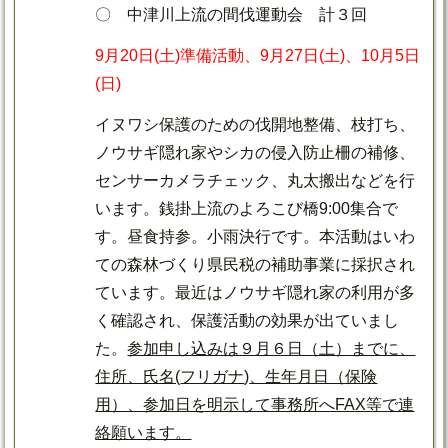
〇 中津川上流の間伐運動会 計３回
9月20日(土)準備活動、9月27日(土)、10月5日
(日)
イヌワシ保護のための伐開地整備、枝打ち、
ノウサギ隠れ家やシカの侵入防止柵の補修、
センサーカメラチェック、丸太搬出などを行
います。銭掛上流のよろこび橋9:00集合で
す。昼食持参。小雨決行です。本活動はいわ
ての森林づくり県民税の補助事業に採択され
ています。最近はノウサギ隠れ家の利用が多
く確認され、保護活動の効果が出ていまし
た。
参加申し込みは９月６日（土）までに、
住所、氏名(
フリガナ
)
、生年月日（保険
用）、参加日を明示して事務所へFAX等で連
絡願います。