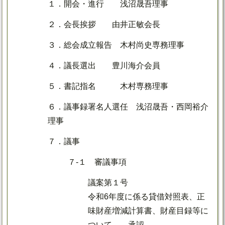
１．開会・進行 浅沼晟吾理事
２．会長挨拶 由井正敏会長
３．総会成立報告 木村尚史専務理事
４．議長選出 豊川海介会員
５．書記指名 木村専務理事
６．議事録署名人選任 浅沼晟吾・西岡裕介
理事
７．議事
７-１ 審議事項
議案第１号
令和6年度に係る貸借対照表、正
味財産増減計算書、財産目録等に
ついて 承認