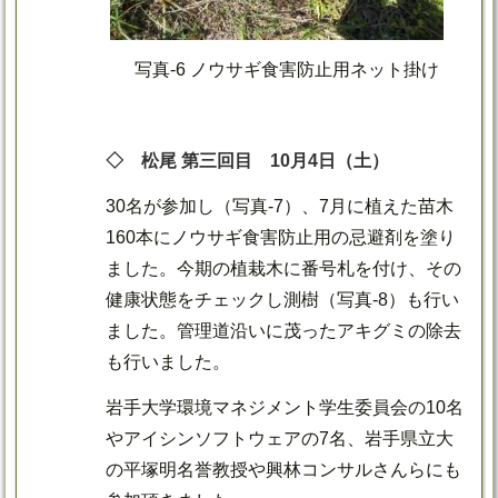
写真-6 ノウサギ食害防止用ネット掛け
◇ 松尾 第三回目 10月4日（土）
30名が参加し（写真-7）、7月に植えた苗木
160本にノウサギ食害防止用の忌避剤を塗り
ました。今期の植栽木に番号札を付け、その
健康状態をチェックし測樹（写真-8）も行い
ました。管理道沿いに茂ったアキグミの除去
も行いました。
岩手大学環境マネジメント学生委員会の10名
やアイシンソフトウェアの7名、岩手県立大
の平塚明名誉教授や興林コンサルさんらにも