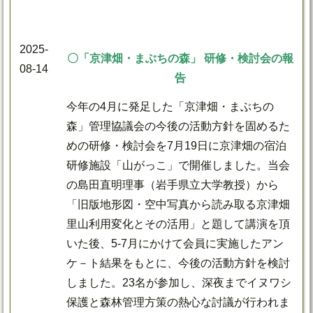
2025-
〇「京津畑・まぶちの森」 研修・検討会の報
08-14
告
今年の4月に発足した「京津畑・まぶちの
森」管理協議会の今後の活動方針を固めるた
めの研修・検討会を7月19日に京津畑の宿泊
研修施設「山がっこ」で開催しました。当会
の島田直明理事（岩手県立大学教授）から
「旧版地形図・空中写真から読み取る京津畑
里山利用変化とその活用」と題して講演を頂
いた後、5-7月にかけて会員に実施したアン
ケ－ト結果をもとに、今後の活動方針を検討
しました。23名が参加し、深夜までイヌワシ
保護と森林管理方策の熱心な討議が行われま