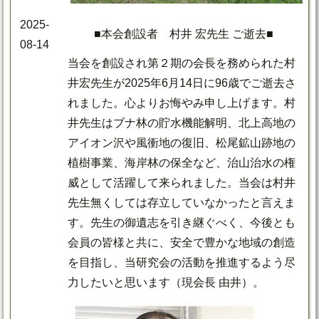
2025-
■本会創設者 村井 宏先生 ご逝去■
08-14
当会を創設され第２期の会長を務められた村
井宏先生が2025年6月14日に96歳でご逝去さ
れました。心よりお悔やみ申し上げます。村
井先生はブナ林の貯水機能解明、北上高地の
アイオン沢や風衝地の復旧、松尾鉱山跡地の
植樹事業、海岸林の保全など、治山治水の権
威として活躍して来られました。当会は村井
先生無くしては存立していなかったと言えま
す。先生の御遺志を引き継ぐべく、今後とも
会員の皆様と共に、安全で豊かな地域の創造
を目指し、当研究会の活動を推進するよう尽
力したいと思います（現会長 由井）。