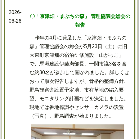
2026-
〇「京津畑・まぶちの森」 管理協議会総会の
06-26
報告
昨年の4月に発足した「京津畑・まぶちの
森」管理協議会の総会が5月23日（土）に旧
大東町京津畑の宿泊研修施設「山がっこ」
で、馬淵建設伊藤満部長、一関市議3名を含
む約30名が参加して開かれました。詳しくは
おって順次報告しますが、骨格的整備方針、
野鳥観察舎設置予定地、市有草地の編入要
望、モニタリング計画などを決定しました。
現地では番地標識やセンサーカメラの設置
（写真）、野鳥調査が始まりました。