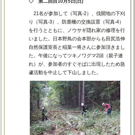
◇ 第二回目10月5日(日)
21名が参加して（写真-2）、伐開地の下刈
り（写真-3）、防鹿柵の交換設置（写真-4）
を行うとともに、ノウサギ隠れ家の修理を行
いました。日本野鳥の会本部からも田尻浩伸
自然保護室長と稲葉一将さんに参加頂きまし
た。午後になってツキノワグマ2頭（親子連
れ）が、参加者のすぐそばに出現したため急
遽活動を中止して下山しました。