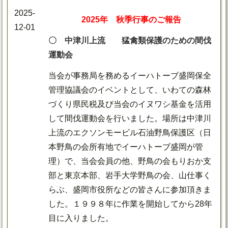
2025-
2025年 秋季行事のご報告
12-01
〇 中津川上流 猛禽類保護のための間伐
運動会
当会が事務局を務めるイーハトーブ盛岡保全
管理協議会のイベントとして、いわての森林
づくり県民税及び当会のイヌワシ基金を活用
して間伐運動会を行いました。場所は中津川
上流のエクソンモービル石油野鳥保護区（日
本野鳥の会所有地でイーハトーブ盛岡が管
理）で、当会会員の他、野鳥の会もりおか支
部と東京本部、岩手大学野鳥の会、山仕事く
らぶ、盛岡市役所などの皆さんに参加頂きま
した。１９９８年に作業を開始してから28年
目に入りました。