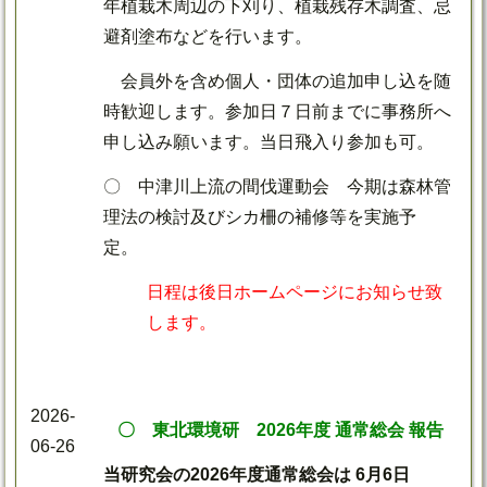
年植栽木周辺の下刈り、植栽残存木調査、忌
避剤塗布などを行います。
会員外を含め個人・団体の追加申し込を随
時歓迎します。参加日７日前までに事務所へ
申し込み願います。当日飛入り参加も可。
〇 中津川上流の間伐運動会 今期は森林管
理法の検討及びシカ柵の補修等を実施予
定。
日程は後日ホームページにお知らせ致
します。
2026-
〇 東北環境研 2026年度 通常総会 報告
06-26
当研究会の2026年度通常総会は 6月6日