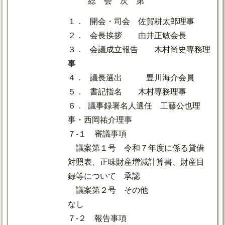
総 会 次 第
１． 開会・司会 佐賀耕太郎理事
２． 会長挨拶 由井正敏会長
３． 会議成立報告 木村尚史専務理
事
４． 議長選出 豊川海介会員
５． 書記指名 木村専務理事
６． 議事録署名人選任 工藤公也理
事・西岡祐介理事
７-１ 審議事項
議案第１号 令和７年度に係る貸借
対照表、正味財産増減計算書、財産目
録等について 承認
議案第２号 その他
なし
７-２ 報告事項