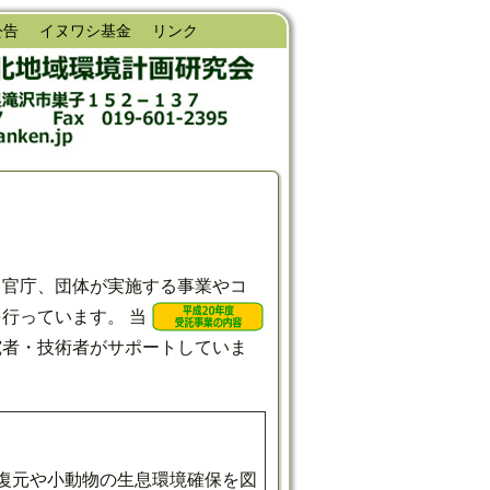
公告
イヌワシ基金
リンク
て官庁、団体が実施する事業やコ
を行っています。
当
究者・技術者がサポートしていま
復元や小動物の生息環境確保を図