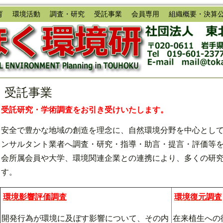
育
環境活動
調査・研究
受託事業
会員専用
組織概要・決算
受託事業
受託研究・学術調査をお引き受けいたします。
安全で豊かな地域の創造を理念に、自然環境分野を中心とし
ンサルタント業者へ調査・研究・指導・助言・提言・評価等
会所属会員や大学、環境関連企業との連携により、多くの研
す。
環境影響評価調査
環境復元調査
開発行為が環境に及ぼす影響について、その内
在来植生への