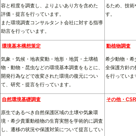
容と程度を調査し、よりよいあり方を含めた
るため、技術
評価・提言を行っています。
す。
また環境調査コンサルタント会社に対する指導
助言を行っています。
環境基本構想策定
動植物調査
気象・気候・地表変動・地形・地質・土壌植
希少動物・希
物・動物・昆虫などの環境基本調査をもとに、
全保護方針の
開発行為などで改変された環境の復元につい
を行っていま
て、研究・提言を行っています。
自然環境基礎調査
その他・CS
原生であるべき自然保護区域の土壌や気象環
境・希少貴重動植物の生育実態を学術的に調査
し、遷移の状況や保護対策について提言してい