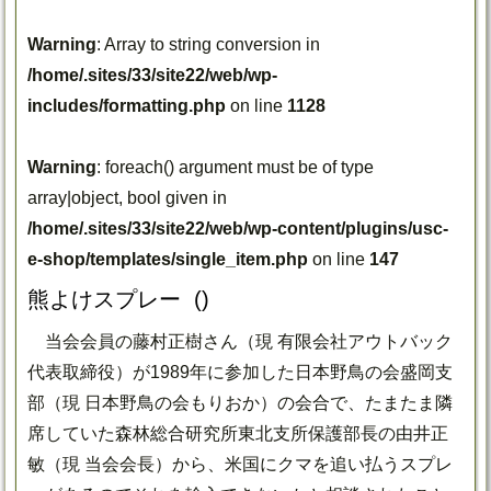
Warning
: Array to string conversion in
/home/.sites/33/site22/web/wp-
includes/formatting.php
on line
1128
Warning
: foreach() argument must be of type
array|object, bool given in
/home/.sites/33/site22/web/wp-content/plugins/usc-
e-shop/templates/single_item.php
on line
147
熊よけスプレー ()
当会会員の藤村正樹さん（現 有限会社アウトバック
代表取締役）が1989年に参加した日本野鳥の会盛岡支
部（現 日本野鳥の会もりおか）の会合で、たまたま隣
席していた森林総合研究所東北支所保護部長の由井正
敏（現 当会会長）から、米国にクマを追い払うスプレ